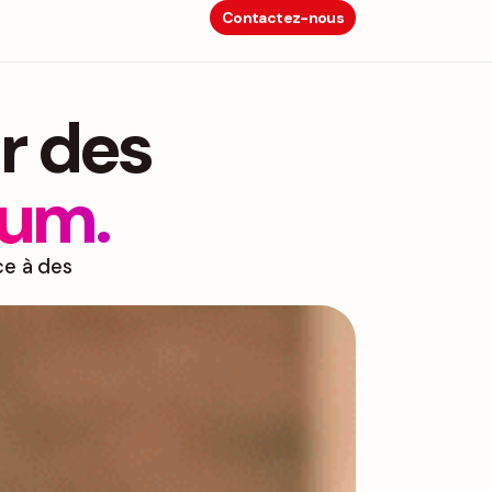
Contactez-nous
ur des
um.
ce à des