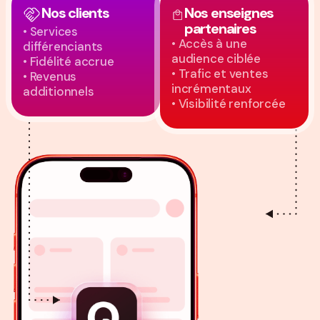
Nos clients
Nos enseignes
partenaires
• Services
• Accès à une
différenciants
audience ciblée
• Fidélité accrue
• Trafic et ventes
• Revenus
incrémentaux
additionnels
• Visibilité renforcée