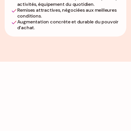
activités, équipement du quotidien.
Remises attractives, négociées aux meilleures
conditions.
Augmentation concrète et durable du pouvoir
d’achat.
QWERTYS en chiffre.
+
150
+
30
M
partenaires
de bénéficiaires
+
10
+
9
ans
programmes
d’expertise